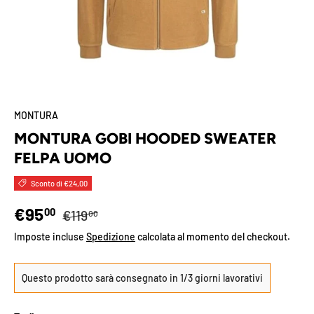
MONTURA
MONTURA GOBI HOODED SWEATER
FELPA UOMO
Sconto di €24,00
Prezzo normale
Prezzo di vendita
€95
00
€119
00
Imposte incluse
Spedizione
calcolata al momento del checkout.
Questo prodotto sarà consegnato in 1/3 giorni lavorativi