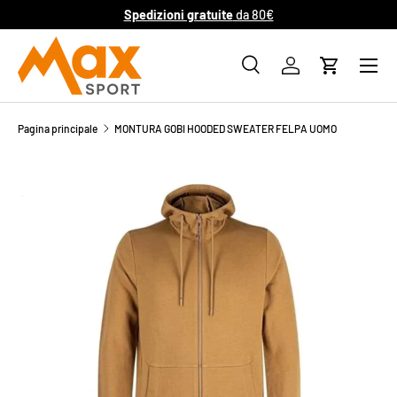
Spedizioni gratuite
da 80€
PASSA AI CONTENUTI
Cerca
Accedi
Carrello
Cerca
Cerca
Pagina principale
MONTURA GOBI HOODED SWEATER FELPA UOMO
PASSA ALLE INFORMAZIONI SUL PRODOTTO